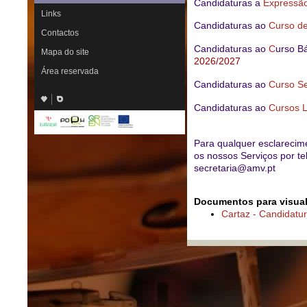
Candidaturas a
Expressão
Links
Candidaturas ao
Curso de
Contactos
Candidaturas ao
C
urso B
Mapa do site
2026/2027
Área reservada
Candidaturas ao
Curso Se
Candidaturas ao
Cursos L
Para qualquer esclarecim
os nossos Serviços por te
secretaria@amv.pt
Documentos para visual
Cartaz - Candidatu