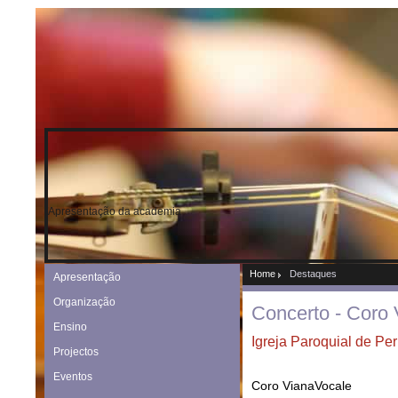
Apresentação da academia
Home
Destaques
Apresentação
Organização
Concerto - Coro
Ensino
Igreja Paroquial de Pe
Projectos
Eventos
Coro VianaVocale