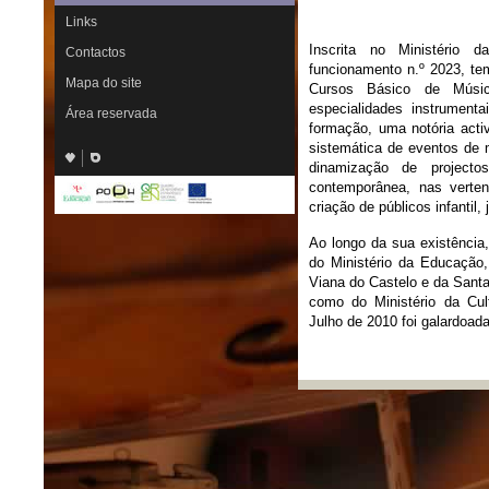
Links
Inscrita no Ministério 
Contactos
funcionamento n.º 2023, te
Mapa do site
Cursos Básico de Músi
especialidades instrument
Área reservada
formação, uma notória acti
sistemática de eventos de 
dinamização de projecto
contemporânea, nas verten
criação de públicos infantil, 
Ao longo da sua existência
do Ministério da Educação,
Viana do Castelo e da Sant
como do Ministério da Cu
Julho de 2010 foi galardoa