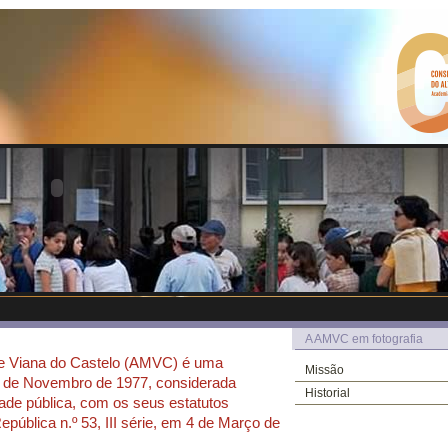
A AMVC em fotografia
e Viana do Castelo (AMVC) é uma
Missão
 de Novembro de 1977, considerada
Historial
dade pública, com os seus estatutos
epública n.º 53, III série, em 4 de Março de