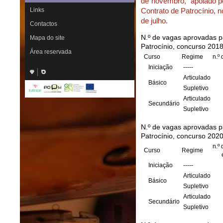
de novembro, a
poiado p
Links
Contrato de Patrocínio, n
de julho.
Contactos
N.º de vagas aprovadas p
Mapa do site
Patrocínio, concurso 201
Área reservada
Curso
Regime
n.º 
Iniciação
-----
Articulado
Básico
Supletivo
Articulado
Secundário
Supletivo
N.º de vagas aprovadas p
Patrocínio, concurso 202
n.º
Curso
Regime
em 
Iniciação
-----
Articulado
Básico
Supletivo
Articulado
Secundário
Supletivo