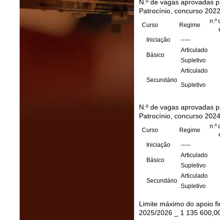
N.º de vagas aprovadas p
Patrocínio, concurso 202
n.º
Curso
Regime
em 
Iniciação
-----
Articulado
Básico
Supletivo
Articulado
Secundário
Supletivo
N.º de vagas aprovadas p
Patrocínio, concurso 202
n.º
Curso
Regime
em 
Iniciação
-----
Articulado
Básico
Supletivo
Articulado
Secundário
Supletivo
Limite máximo do apoio fi
2025/2026 _ 1 135 600,0