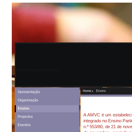
Apresentação da academia
Home
Ensino
Apresentação
Organização
Ensino
A AMVC é um estabeleci
Projectos
integrado no Ensino Part
Eventos
n.º 553/80, de 21 de nove