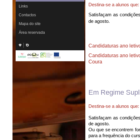
Destina-se a alunos que:
Links
Satisfaçam as condições 
Contactos
de agosto.
Mapa do site
Área reservada
Candidaturas ano letiv
Candidaturas ano letiv
Coura
Em Regime Supl
Destina-se a alunos que:
Satisfaçam as condições 
de agosto.
Ou que se encontrem fo
para a frequência do curs